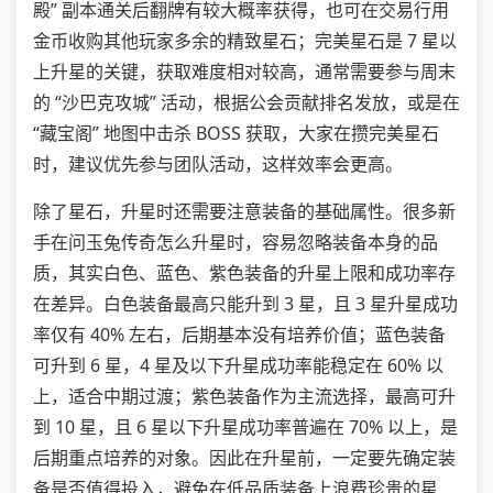
殿” 副本通关后翻牌有较大概率获得，也可在交易行用
金币收购其他玩家多余的精致星石；完美星石是 7 星以
上升星的关键，获取难度相对较高，通常需要参与周末
的 “沙巴克攻城” 活动，根据公会贡献排名发放，或是在
“藏宝阁” 地图中击杀 BOSS 获取，大家在攒完美星石
时，建议优先参与团队活动，这样效率会更高。
除了星石，升星时还需要注意装备的基础属性。很多新
手在问玉兔传奇怎么升星时，容易忽略装备本身的品
质，其实白色、蓝色、紫色装备的升星上限和成功率存
在差异。白色装备最高只能升到 3 星，且 3 星升星成功
率仅有 40% 左右，后期基本没有培养价值；蓝色装备
可升到 6 星，4 星及以下升星成功率能稳定在 60% 以
上，适合中期过渡；紫色装备作为主流选择，最高可升
到 10 星，且 6 星以下升星成功率普遍在 70% 以上，是
后期重点培养的对象。因此在升星前，一定要先确定装
备是否值得投入，避免在低品质装备上浪费珍贵的星