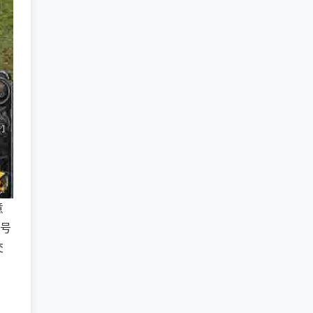
意
账号
交