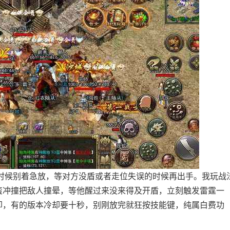
时候别着急放，等对方没盾或者走位失误的时候再出手。我玩战
蛮冲撞把敌人撞晕，等他醒过来没来得及开盾，立刻触发雷霆一
却，有的版本冷却要十秒，别刚放完就狂按技能键，纯属白费功