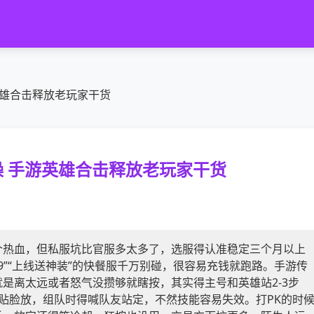
英雄合击释放老玩家干货
 手游英雄合击释放老玩家干货
个热血，但私服坑比官服多太多了，选服得认准稳定三个月以上
9”“上线送神装”的快餐服千万别碰，很容易充钱就跑路。手游传
是离太远或者怒气没攒够就瞎按，其实得主号和英雄站2-3步
要贴脸放，组队时得喊队友站定，不然技能容易失效。打PK的时