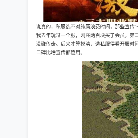
说真的，私服选不对纯属浪费时间，那些宣传“一
我去年玩过一个服，刚充两百块买了会员，第
没碰传奇。后来才算摸清，选私服得看开服时
口碑比啥宣传都管用。