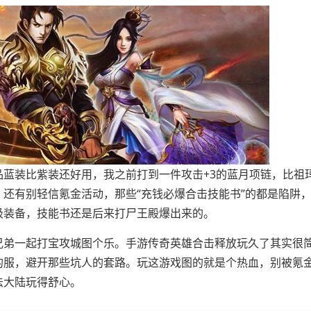
蓝装比紫装还好用，我之前打到一件攻击+3的蓝月项链，比祖
还有别轻信氪金活动，那些“充钱必爆合击技能书”的都是陷阱
圾装备，技能书还是后来打尸王殿爆出来的。
兄弟一起打宝攻城图个乐。手游传奇英雄合击释放玩久了其实很
的服，避开那些坑人的套路。玩这游戏图的就是个热血，别被氪
法大陆玩得舒心。