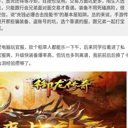
手，放完还得等冷却，狂按也没用。交易方面坑更多，陌生人远
点，只能跟行会兄弟面对面交易才靠谱。装备不用死磕高阶，很
信，说“充钱必爆合击技能书”的基本是陷阱。总的来说，手游传
避开那些骗装备、盗账号的坑，选个靠谱的服，跟兄弟一起打宝
兴。
里电脑玩官服，砍个稻草人都能乐一下午，后来同学拉着进了私
官服爽，升级快装备爆率高，但坑也多到离谱，我前前后后换了
血泪经验攒够了。