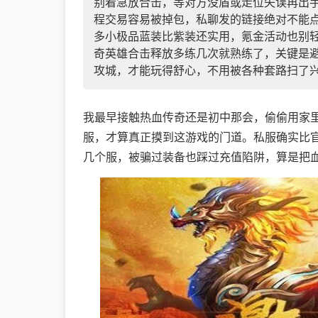
别着急放合击，等对方没盾或走位失误再出
程交易容易被掉包，私聊发的链接绝对不能
多小极品蓝装比紫装还实用，氪金活动也别轻
奇英雄合击释放多练几次就熟练了，关键是
攻城，才能玩得舒心，不用被各种套路扫了
我最早接触热血传奇还是初中那会，偷偷用家
服，才算真正摸到这游戏的门道。私服确实比
几个服，被骗过装备也踩过充值陷阱，算是把