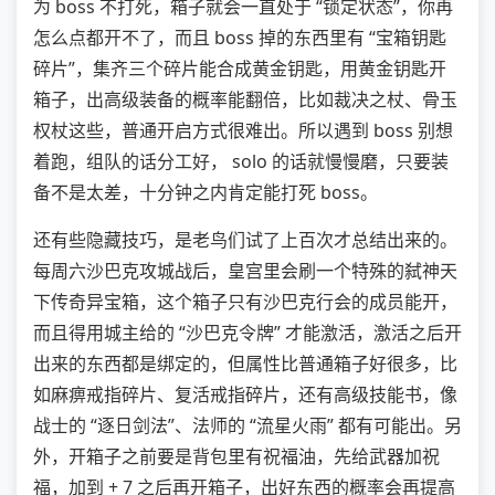
为 boss 不打死，箱子就会一直处于 “锁定状态”，你再
怎么点都开不了，而且 boss 掉的东西里有 “宝箱钥匙
碎片”，集齐三个碎片能合成黄金钥匙，用黄金钥匙开
箱子，出高级装备的概率能翻倍，比如裁决之杖、骨玉
权杖这些，普通开启方式很难出。所以遇到 boss 别想
着跑，组队的话分工好， solo 的话就慢慢磨，只要装
备不是太差，十分钟之内肯定能打死 boss。
还有些隐藏技巧，是老鸟们试了上百次才总结出来的。
每周六沙巴克攻城战后，皇宫里会刷一个特殊的弑神天
下传奇异宝箱，这个箱子只有沙巴克行会的成员能开，
而且得用城主给的 “沙巴克令牌” 才能激活，激活之后开
出来的东西都是绑定的，但属性比普通箱子好很多，比
如麻痹戒指碎片、复活戒指碎片，还有高级技能书，像
战士的 “逐日剑法”、法师的 “流星火雨” 都有可能出。另
外，开箱子之前要是背包里有祝福油，先给武器加祝
福，加到 + 7 之后再开箱子，出好东西的概率会再提高