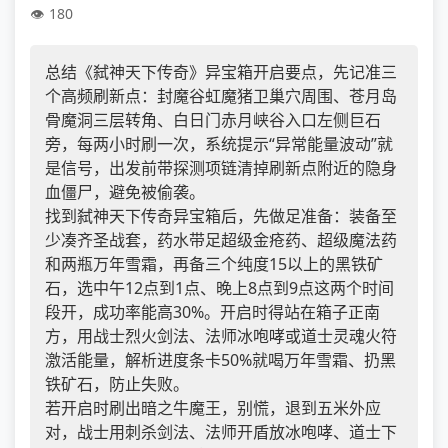
180
总结《弑神天下传奇》异宝箱开启要点，先记准三
个高频刷新点：封魔谷虹魔猪卫巢穴周围、苍月岛
骨魔洞三层转角、白日门赤月峡谷入口左侧巨石
旁，每两小时刷一次，系统提示“异常能量波动”就
是信号，出发前带探测项链清掉刷新点附近的隐身
血僵尸，避免被偷袭。
找到弑神天下传奇异宝箱后，先做足准备：装备至
少凑齐圣战套，药水带足超级金疮药、超级魔法药
和两瓶万年雪霜，再备三个纯度15以上的黑铁矿
石，选中午12点到1点、晚上8点到9点这两个时间
段开，成功率能高30%。开启时得站在箱子正南
方，用战士烈火剑法、法师冰咆哮或道士灵魂火符
激活能量，解析进度条卡50%就喝万年雪霜、扔黑
铁矿石，防止失败。
若开启时刷出暗之牛魔王，别慌，退到五米外应
对，战士用刺杀剑法、法师开盾放冰咆哮、道士下