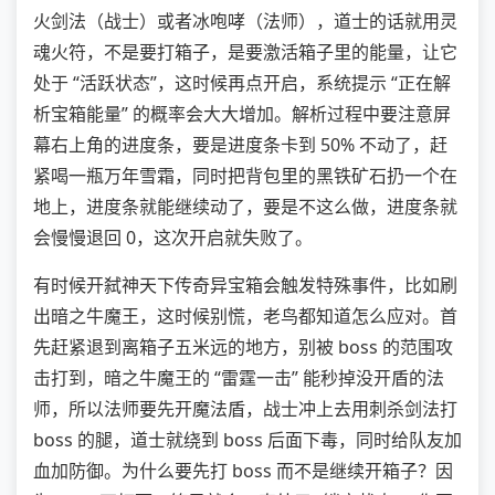
火剑法（战士）或者冰咆哮（法师），道士的话就用灵
魂火符，不是要打箱子，是要激活箱子里的能量，让它
处于 “活跃状态”，这时候再点开启，系统提示 “正在解
析宝箱能量” 的概率会大大增加。解析过程中要注意屏
幕右上角的进度条，要是进度条卡到 50% 不动了，赶
紧喝一瓶万年雪霜，同时把背包里的黑铁矿石扔一个在
地上，进度条就能继续动了，要是不这么做，进度条就
会慢慢退回 0，这次开启就失败了。
有时候开弑神天下传奇异宝箱会触发特殊事件，比如刷
出暗之牛魔王，这时候别慌，老鸟都知道怎么应对。首
先赶紧退到离箱子五米远的地方，别被 boss 的范围攻
击打到，暗之牛魔王的 “雷霆一击” 能秒掉没开盾的法
师，所以法师要先开魔法盾，战士冲上去用刺杀剑法打
boss 的腿，道士就绕到 boss 后面下毒，同时给队友加
血加防御。为什么要先打 boss 而不是继续开箱子？因