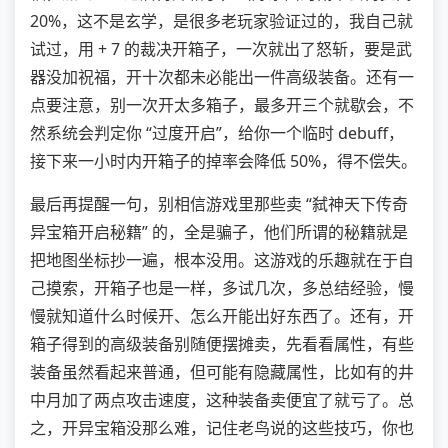
20%，这不是玄学，是很多老玩家验证过的，我自己就
试过，用 + 7 的裁决开箱子，一次就出了怒斩，要是武
器没加祝福，开十次都未必能出一件高级装备。还有一
点要注意，别一次开太多箱子，最多开三个就歇会，不
然系统会判定你 “过度开启”，给你一个临时 debuff，
接下来一小时内开箱子的掉率会降低 50%，得不偿失。
最后再提醒一句，别相信游戏里那些卖 “弑神天下传奇
异宝箱开启秘籍” 的，全是骗子，他们所谓的秘籍就是
把地图坐标抄一遍，根本没用。这游戏的乐趣就在于自
己摸索，开箱子也是一样，多试几次，多总结经验，慢
慢就知道什么时候开、怎么开能出好东西了。还有，开
箱子得到的高级装备别随便摆摊卖，先看看属性，有些
装备虽然看起来普通，但可能有隐藏属性，比如有的井
中月加了两点攻击速度，这种装备卖便宜了就亏了。总
之，开异宝箱没那么难，记住老鸟说的这些技巧，你也