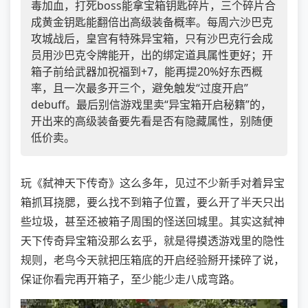
毒加血，打死boss能拿宝箱钥匙碎片，三个碎片合
成黄金钥匙能翻倍出高级装备概率。每周六沙巴克
攻城战后，皇宫有特殊异宝箱，只有沙巴克行会成
员用沙巴克令牌能开，出的绑定道具属性更好；开
箱子前给武器加祝福到+7，能再提20%好东西概
率，且一次最多开三个，避免触发“过度开启”
debuff。最后别信游戏里卖“异宝箱开启秘籍”的，
开出来的高级装备要先看是否有隐藏属性，别随便
低价卖。
玩《弑神天下传奇》这么多年，见过不少新手对着异宝
箱抓耳挠腮，要么找不到箱子位置，要么开了半天只出
些垃圾，甚至还被箱子周围的怪送回城里。其实这弑神
天下传奇异宝箱没那么玄乎，就是得摸透游戏里的隐性
规则，老鸟今天就把压箱底的开启经验掰开揉碎了说，
保证你看完再开箱子，至少能少走八成弯路。