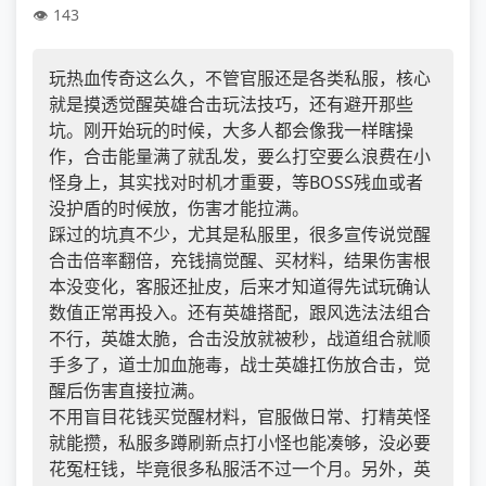
143
玩热血传奇这么久，不管官服还是各类私服，核心
就是摸透觉醒英雄合击玩法技巧，还有避开那些
坑。刚开始玩的时候，大多人都会像我一样瞎操
作，合击能量满了就乱发，要么打空要么浪费在小
怪身上，其实找对时机才重要，等BOSS残血或者
没护盾的时候放，伤害才能拉满。
踩过的坑真不少，尤其是私服里，很多宣传说觉醒
合击倍率翻倍，充钱搞觉醒、买材料，结果伤害根
本没变化，客服还扯皮，后来才知道得先试玩确认
数值正常再投入。还有英雄搭配，跟风选法法组合
不行，英雄太脆，合击没放就被秒，战道组合就顺
手多了，道士加血施毒，战士英雄扛伤放合击，觉
醒后伤害直接拉满。
不用盲目花钱买觉醒材料，官服做日常、打精英怪
就能攒，私服多蹲刷新点打小怪也能凑够，没必要
花冤枉钱，毕竟很多私服活不过一个月。另外，英