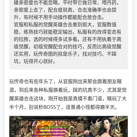
雄亲密度也不能忽略，平时带它做日常、喂丹药，
亲密度上去了，配合度就高，合击准确率也会提
升，有时候不用手动操作都能配合放合击。
官服和私服的觉醒英雄合击差别挺大，官服数值
稳，练熟技巧就能稳定输出，私服有的改得变态有
的拉胯，选的时候得多试多看。还有不用执着于高
级觉醒，初级觉醒配合对的技巧，反而比高级觉醒
还实用，玩传奇图的就是乐子，找对技巧、不踩
坑，玩得开心就好。
玩传奇也有些年头了，从官服刚出来那会跟着朋友瞎
混，到后来各种私服换着玩，踩的坑真不少，尤其是觉
醒英雄合击这块，刚开始我是真摸不着门道，瞎玩了大
半个月，别说秒BOSS了，连普通小怪都得磨半天。