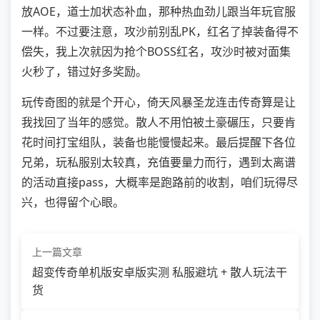
放AOE，道士加状态补血，那种热血劲儿跟当年玩官服
一样。不过要注意，攻沙前别乱PK，红名了掉装备得不
偿失，我上次就因为抢个BOSS红名，攻沙时被对面集
火秒了，错过好多奖励。
玩传奇图的就是个开心，倚天风暴圣龙连击传奇算是让
我找回了当年的感觉。散人不用怕被土豪碾压，只要肯
花时间打宝组队，装备也能慢慢起来。最后提醒下各位
兄弟，玩私服别太较真，充值要量力而行，遇到太离谱
的活动直接pass，大概率是跑路前的收割，咱们玩得尽
兴，也得留个心眼。
上一篇文章
超变传奇单机版安卓版实测 私服避坑 + 散人玩法干
货