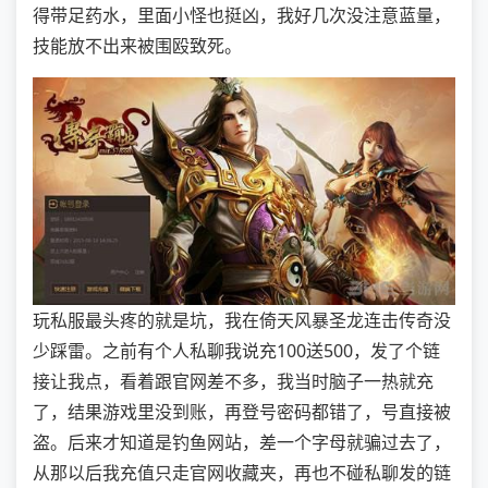
得带足药水，里面小怪也挺凶，我好几次没注意蓝量，
技能放不出来被围殴致死。
玩私服最头疼的就是坑，我在倚天风暴圣龙连击传奇没
少踩雷。之前有个人私聊我说充100送500，发了个链
接让我点，看着跟官网差不多，我当时脑子一热就充
了，结果游戏里没到账，再登号密码都错了，号直接被
盗。后来才知道是钓鱼网站，差一个字母就骗过去了，
从那以后我充值只走官网收藏夹，再也不碰私聊发的链