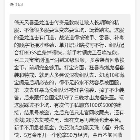
163
倚天风暴圣龙连击传奇是款能让散人长期蹲的私
服，不像很多服要么变态要么坑，玩着踏实。这服
的圣龙连击有门道，战法道得按破甲、雷暴、补毒
的顺序衔接才够劲，单开职业瞎按可不行，组队配
合打BOSS血条掉得快，新手村领虎卫召唤技能，
召三只宝宝刷僵尸洞到30级很顺，多余装备回收换
金币，前期完全够用。打宝方面，狂暴岛爆虎福套
装和特戒，就是人多建议深夜组队去，幻境10和藏
宝阁是后期必去的，得带足药水不然容易被围殴，
第一次去狂暴岛没组队还被红名偷袭，掉了不少装
备，后来跟行会固定队守了三晚才出虎福头盔。玩
这服踩过不少坑，有次信了私聊充100送500的链
接，结果号被盗，之后充值只走官网收藏夹，还有
卖裁决时先货被拉黑，现在交易再麻烦也走平台。
新手不用急着氪金，免费泡点加聚灵珠（福）升级
快，5万金币开一个能拿50万经验，金币不够回收