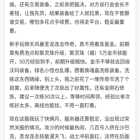
接。还有交易装备，之前卖把裁决，对方说行会会长不
差钱，让我先货，结果装备给了人就拉黑，现在不管跟
谁交易，哪怕多花点手续费，也得走平台，稳妥最重
要。
新手玩倚天风暴圣龙连击传奇，真不用着急氪金。前期
靠免费泡点和聚灵珠升级，聚灵珠（福）5万金币就能
开，50万经验到手，前期升级贼快。金币不够就去回收
沃玛装备，绿名小怪也乱爆，攒着换魂晶洗练装备，洗
练这东西随缘，别上头，我之前花了一堆传奇币洗了个
寂寞，后来随便洗了次就出了好属性。还有金刚石修
炼，建议一次练50次以上，等够时间再领，经验比单次
练好太多，离线也能挂，不用一直盯着。
现在这服我玩了快俩月，服务器还算稳定，没出现过突
然关服的情况。攻沙的时候最热闹，几百号人挤在沙巴
克，圣龙连击技能漫天飞，战士冲前面扛，法师在后面