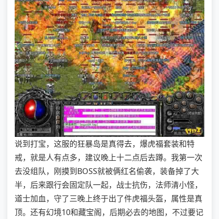
说到打宝，这服的狂暴岛是真得去，爆虎福套装和特
戒，就是人有点多，建议晚上十二点后去蹲。我第一次
去没组队，刚摸到BOSS就被俩红名偷袭，装备掉了大
半，后来跟行会固定队一起，战士抗伤，法师清小怪，
道士加血，守了三晚上终于出了件虎福头盔，属性是真
顶。还有幻境10和藏宝阁，后期必去的地图，不过要记