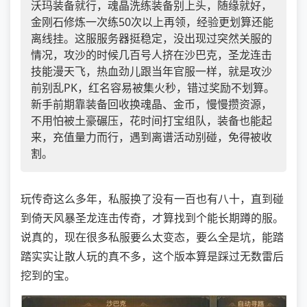
沃玛装备就行，魂晶洗练装备别上头，随缘就好，
金刚石修炼一次练50次以上再领，经验更划算还能
离线挂。这服服务器挺稳定，没出现过突然关服的
情况，攻沙的时候几百号人挤在沙巴克，圣龙连击
技能漫天飞，热血劲儿跟当年官服一样，就是攻沙
前别乱PK，红名容易被集火秒，错过奖励不划算。
新手前期靠装备回收换魂晶、金币，慢慢攒资源，
不用怕被土豪碾压，花时间打宝组队，装备也能起
来，充值量力而行，遇到离谱活动别碰，免得被收
割。
玩传奇这么多年，私服换了没有一百也有八十，直到碰
到倚天风暴圣龙连击传奇，才算找到个能长期蹲的服。
说真的，现在很多私服要么太变态，要么全是坑，能踏
踏实实让散人玩的真不多，这个版本算是踩过无数雷后
挖到的宝。