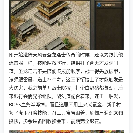
刚开始进倚天风暴圣龙连击传奇的时候，还以为跟其他
连击服一样，技能瞎按就行，结果打了两天才发现门
道。圣龙连击不是随便凑技能顺序，战士得先放破甲，
法师跟雷暴，道士补个毒，这三下衔接上了才能触发最
大伤害，我之前单开战士瞎按，打个白野猪都费劲，后
来跟行会俩兄弟组队，战法道配合着来，连击一触发，
BOSS血条哗哗掉。而且这服不用上来就氪金，新手村
领了虎卫召唤技能，召三只宝宝跟着，刷僵尸洞到30级
挺快，多余装备回收换金币，前期完全够花。